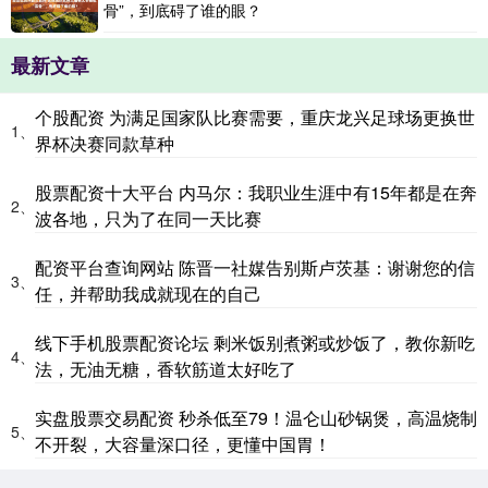
骨”，到底碍了谁的眼？
最新文章
个股配资 为满足国家队比赛需要，重庆龙兴足球场更换世
1、
界杯决赛同款草种
股票配资十大平台 内马尔：我职业生涯中有15年都是在奔
2、
波各地，只为了在同一天比赛
配资平台查询网站 陈晋一社媒告别斯卢茨基：谢谢您的信
3、
任，并帮助我成就现在的自己
线下手机股票配资论坛 剩米饭别煮粥或炒饭了，教你新吃
4、
法，无油无糖，香软筋道太好吃了
实盘股票交易配资 秒杀低至79！温仑山砂锅煲，高温烧制
5、
不开裂，大容量深口径，更懂中国胃！