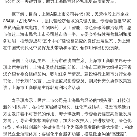
市公司这一关键力量，助力上海民营经济实现更高质量发展。
据了解，目前，上海A股上市公司共451家，民营控股上市企业
254家（占比56%），是民营经济领域的关键力量。专委会首批63家
成员涵盖集成电路、生物医药、人工智能、绿色低碳等前沿领域，总
市值超上海市民营上市公司总市值一半。专委会将持续完善机制和服
务功能，推动形成与“五个中心”建设相适应的良好发展生态，为上海
在中国式现代化中发挥龙头带动和示范引领作用作出积极贡献。
全国工商联副主席、上海市政协副主席、上海市工商联主席寿子
琪出席并致辞，上海市委统战部副部长、上海市工商联党组书记王霄
汉介绍专委会组织架构、职能任务等情况。建设银行上海市分行党委
书记、行长刘军发言，上海证监局党委委员、副局长安永勇作政策宣
讲，上海市工商联副主席郭建利出席活动。
寿子琪表示，民营上市公司是上海民营经济的“领头雁”、科技创
新的“排头兵”，在推动区域经济增长、优化产业结构、激发市场活力
方面发挥着不可替代的作用。寿子琪强调，专委会要锚定高质量发展
方向，引导企业紧扣国家战略，加大研发投入，推进数智化、绿色化
转型，将科技创新的“关键变量”转化为高质量发展的“最大增量”，构建
现代企业治理体系；要强化平台服务功能，搭建政企沟通“高速路”、